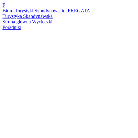
F
Biuro Turystyki Skandynawskiej FREGATA
Turystyka Skandynawska
Strona główna
Wycieczki
Poradniki