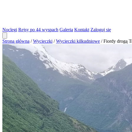
Noclegi
Rejsy po 44 wyspach
Galeria
Kontakt
Zaloguj się
Strona główna
/
Wycieczki
/
Wycieczki kilkudniowe
/
Fiordy drogą Tr