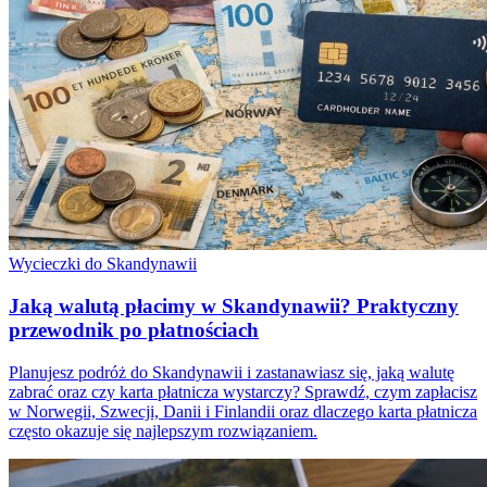
Wycieczki do Skandynawii
Jaką walutą płacimy w Skandynawii? Praktyczny
przewodnik po płatnościach
Planujesz podróż do Skandynawii i zastanawiasz się, jaką walutę
zabrać oraz czy karta płatnicza wystarczy? Sprawdź, czym zapłacisz
w Norwegii, Szwecji, Danii i Finlandii oraz dlaczego karta płatnicza
często okazuje się najlepszym rozwiązaniem.