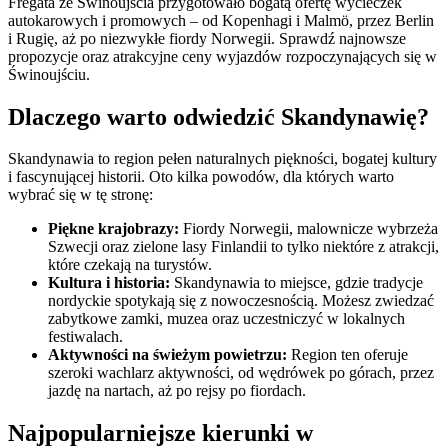
Fregata ze Świnoujścia przygotowało bogatą ofertę wycieczek
autokarowych i promowych – od Kopenhagi i Malmö, przez Berlin
i Rugię, aż po niezwykłe fiordy Norwegii. Sprawdź najnowsze
propozycje oraz atrakcyjne ceny wyjazdów rozpoczynających się w
Świnoujściu.
Dlaczego warto odwiedzić Skandynawię?
Skandynawia to region pełen naturalnych piękności, bogatej kultury
i fascynującej historii. Oto kilka powodów, dla których warto
wybrać się w tę stronę:
Piękne krajobrazy:
Fiordy Norwegii, malownicze wybrzeża
Szwecji oraz zielone lasy Finlandii to tylko niektóre z atrakcji,
które czekają na turystów.
Kultura i historia:
Skandynawia to miejsce, gdzie tradycje
nordyckie spotykają się z nowoczesnością. Możesz zwiedzać
zabytkowe zamki, muzea oraz uczestniczyć w lokalnych
festiwalach.
Aktywności na świeżym powietrzu:
Region ten oferuje
szeroki wachlarz aktywności, od wędrówek po górach, przez
jazdę na nartach, aż po rejsy po fiordach.
Najpopularniejsze kierunki w