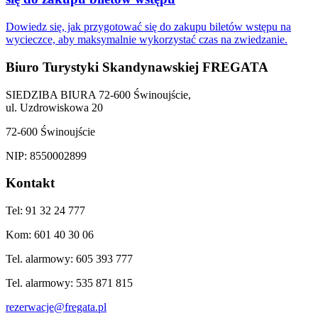
Dowiedz się, jak przygotować się do zakupu biletów wstępu na
wycieczce, aby maksymalnie wykorzystać czas na zwiedzanie.
Biuro Turystyki Skandynawskiej FREGATA
SIEDZIBA BIURA 72-600 Świnoujście,
ul. Uzdrowiskowa 20
72-600 Świnoujście
NIP: 8550002899
Kontakt
Tel: 91 32 24 777
Kom: 601 40 30 06
Tel. alarmowy: 605 393 777
Tel. alarmowy: 535 871 815
rezerwacje@fregata.pl