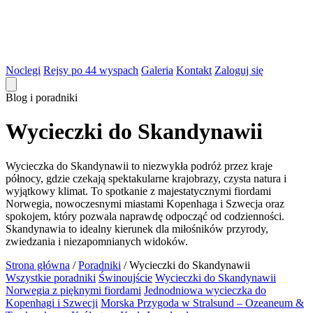
Noclegi
Rejsy po 44 wyspach
Galeria
Kontakt
Zaloguj się
Blog i poradniki
Wycieczki do Skandynawii
Wycieczka do Skandynawii to niezwykła podróż przez kraje
północy, gdzie czekają spektakularne krajobrazy, czysta natura i
wyjątkowy klimat. To spotkanie z majestatycznymi fiordami
Norwegia, nowoczesnymi miastami Kopenhaga i Szwecja oraz
spokojem, który pozwala naprawdę odpocząć od codzienności.
Skandynawia to idealny kierunek dla miłośników przyrody,
zwiedzania i niezapomnianych widoków.
Strona główna
/
Poradniki
/
Wycieczki do Skandynawii
Wszystkie poradniki
Świnoujście
Wycieczki do Skandynawii
Norwegia z pięknymi fiordami
Jednodniowa wycieczka do
Kopenhagi i Szwecji
Morska Przygoda w Stralsund – Ozeaneum &