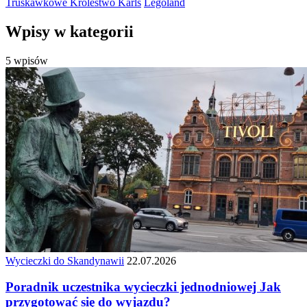
Truskawkowe Królestwo Karls
Legoland
Wpisy w kategorii
5 wpisów
Wycieczki do Skandynawii
22.07.2026
Poradnik uczestnika wycieczki jednodniowej Jak
przygotować się do wyjazdu?