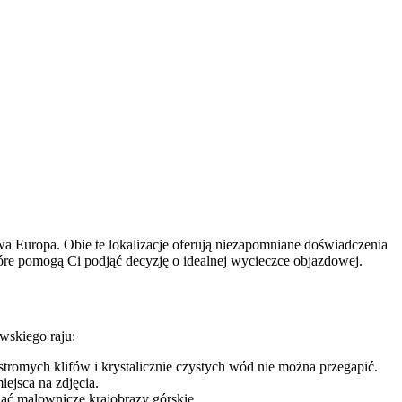
a Europa. Obie te lokalizacje oferują niezapomniane doświadczenia
óre pomogą Ci podjąć decyzję o idealnej wycieczce objazdowej.
wskiego raju:
stromych klifów i krystalicznie czystych wód nie można przegapić.
ejsca na zdjęcia.
wiać malownicze krajobrazy górskie.