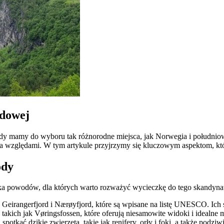
zdowej
gdy mamy do wyboru tak różnorodne miejsca, jak Norwegia i południow
oma względami. W tym artykule przyjrzymy się kluczowym aspektom, kt
ody
lka powodów, dla których warto rozważyć wycieczkę do tego skandyna
 Geirangerfjord i Nærøyfjord, które są wpisane na listę UNESCO. Ich 
kich jak Vøringsfossen, które oferują niesamowite widoki i idealne mi
otkać dzikie zwierzęta, takie jak renifery, orły i foki, a także podzi