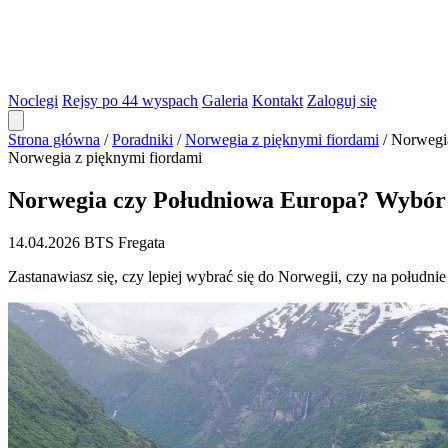
Noclegi
Rejsy po 44 wyspach
Galeria
Kontakt
Zaloguj się
Strona główna
/
Poradniki
/
Norwegia z pięknymi fiordami
/
Norwegia
Norwegia z pięknymi fiordami
Norwegia czy Południowa Europa? Wybór i
14.04.2026
BTS Fregata
Zastanawiasz się, czy lepiej wybrać się do Norwegii, czy na połudn