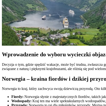
Wprowadzenie do wyboru wycieczki obja
Decyzja o tym, gdzie spędzić wakacje, może być trudna, zwłaszcza 
związane z naturą i pięknymi krajobrazami, ale różnią się pod wiel
Norwegia – kraina fiordów i dzikiej przyr
Norwegia to kraj, który zachwyca swoją dziewiczą przyrodą. Oto ki
Fiordy:
Norwegia słynie z majestatycznych fiordów, takich jak
Wodospady:
Kraj ten ma wiele spektakularnych wodospadów, ta
Przyroda:
Norwegia to raj dla miłośników przyrody. Można tu sp