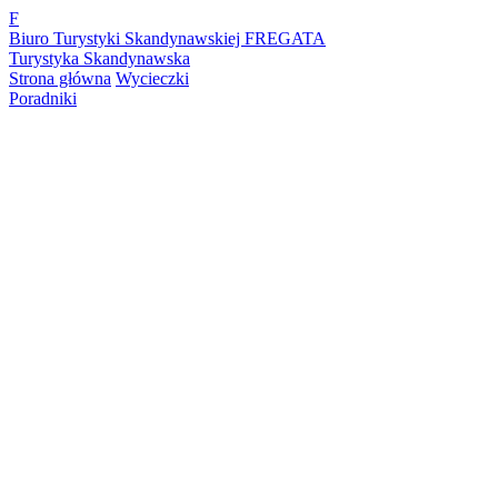
F
Biuro Turystyki Skandynawskiej FREGATA
Turystyka Skandynawska
Strona główna
Wycieczki
Poradniki