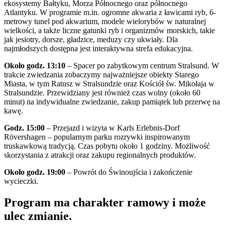
ekosystemy Bałtyku, Morza Północnego oraz północnego
Atlantyku. W programie m.in. ogromne akwaria z ławicami ryb, 6-
metrowy tunel pod akwarium, modele wielorybów w naturalnej
wielkości, a także liczne gatunki ryb i organizmów morskich, takie
jak jesiotry, dorsze, gładzice, meduzy czy ukwiały. Dla
najmłodszych dostępna jest interaktywna strefa edukacyjna.
Około godz. 13:10
– Spacer po zabytkowym centrum Stralsund. W
trakcie zwiedzania zobaczymy najważniejsze obiekty Starego
Miasta, w tym Ratusz w Stralsundzie oraz Kościół św. Mikołaja w
Stralsundzie. Przewidziany jest również czas wolny (około 60
minut) na indywidualne zwiedzanie, zakup pamiątek lub przerwę na
kawę.
Godz. 15:00
– Przejazd i wizyta w Karls Erlebnis-Dorf
Rövershagen – popularnym parku rozrywki inspirowanym
truskawkową tradycją. Czas pobytu około 1 godziny. Możliwość
skorzystania z atrakcji oraz zakupu regionalnych produktów.
Około godz. 19:00
– Powrót do Świnoujścia i zakończenie
wycieczki.
Program ma charakter ramowy i może
ulec zmianie.