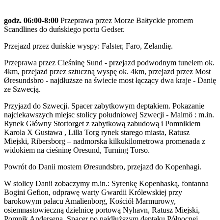
godz. 06:00-8:00
Przeprawa przez Morze Bałtyckie promem
Scandlines do duńskiego portu Gedser.
Przejazd przez duńskie wyspy: Falster, Faro, Zelandię.
Przeprawa przez Cieśninę Sund - przejazd podwodnym tunelem ok.
4km, przejazd przez sztuczną wyspę ok. 4km, przejazd przez Most
Øresundsbro - najdłuższe na świecie most łączący dwa kraje - Danię
ze Szwecją.
Przyjazd do Szwecji. Spacer zabytkowym deptakiem. Pokazanie
najciekawszych miejsc stolicy południowej Szwecji - Malmö : m.in.
Rynek Główny Stortorget z zabytkową zabudową i Pomnikiem
Karola X Gustawa , Lilla Torg rynek starego miasta, Ratusz
Miejski, Ribersborg – nadmorska kilkukilometrowa promenada z
widokiem na cieśninę Oresund, Turning Torso.
Powrót do Danii mostem Øresundsbro, przejazd do Kopenhagi.
W stolicy Danii zobaczymy m.in.: Syrenkę Kopenhaską, fontanna
Bogini Gefion, odprawę warty Gwardii Królewskiej przy
barokowym pałacu Amalienborg, Kościół Marmurowy,
osiemnastowieczną dzielnicę portową Nyhavn, Ratusz Miejski,
Pomnik Andersena. Spacer po najdłuższym deptaku Północnej