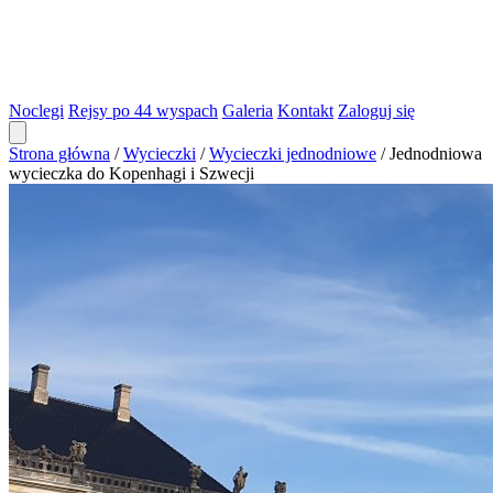
Noclegi
Rejsy po 44 wyspach
Galeria
Kontakt
Zaloguj się
Strona główna
/
Wycieczki
/
Wycieczki jednodniowe
/
Jednodniowa
wycieczka do Kopenhagi i Szwecji